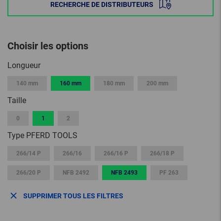
RECHERCHE DE DISTRIBUTEURS
Choisir les options
Longueur
140 mm
160 mm
180 mm
200 mm
Taille
0
1
2
Type PFERD TOOLS
266/14 P
266/16
266/16 P
266/18 P
266/20 P
NFB 2492
NFB 2493
PF 263
SUPPRIMER TOUS LES FILTRES