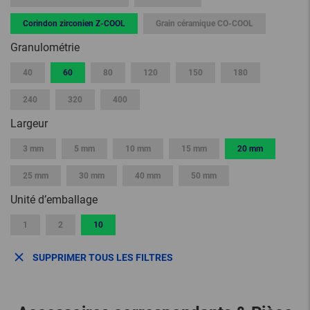
Corindon zirconien Z-COOL
Grain céramique CO-COOL
Granulométrie
40
60
80
120
150
180
240
320
400
Largeur
3 mm
5 mm
10 mm
15 mm
20 mm
25 mm
30 mm
40 mm
50 mm
Unité d’emballage
1
2
10
SUPPRIMER TOUS LES FILTRES