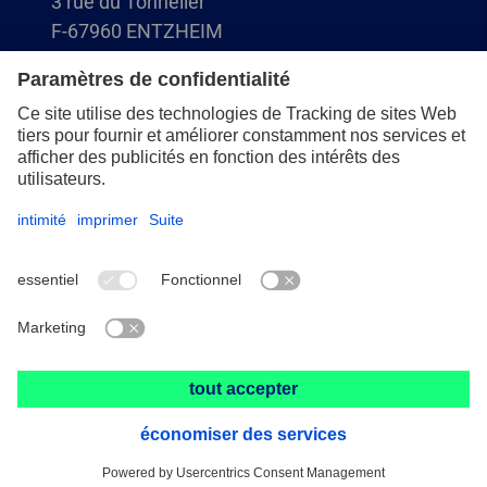
3 rue du Tonnelier
F-67960 ENTZHEIM
+33 3 88 49 72 50
info@pferd.fr
+33 03 88 38 70 17
Mentions légales
Protection des données
CGV
© 2026 PFERD-Rüggeberg France SARL