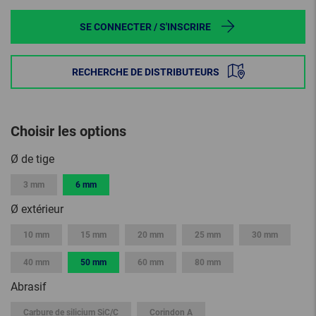
SE CONNECTER / S'INSCRIRE
RECHERCHE DE DISTRIBUTEURS
Choisir les options
Ø de tige
3 mm
6 mm
Ø extérieur
10 mm
15 mm
20 mm
25 mm
30 mm
40 mm
50 mm
60 mm
80 mm
Abrasif
Carbure de silicium SiC/C
Corindon A