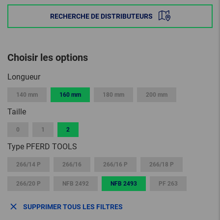
RECHERCHE DE DISTRIBUTEURS
Choisir les options
Longueur
140 mm
160 mm
180 mm
200 mm
Taille
0
1
2
Type PFERD TOOLS
266/14 P
266/16
266/16 P
266/18 P
266/20 P
NFB 2492
NFB 2493
PF 263
SUPPRIMER TOUS LES FILTRES