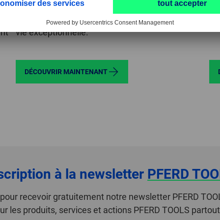
x
tronçonnage avec grain céramique séduisent
d’
par leur progression très rapide et leur durée de
ra
ent
vie exceptionnelle.
DÉCOUVRIR MAINTENANT
scription à la newsletter
PFERD TOO
i pour recevoir gratuitement notre newsletter PFERD TOO
ur les produits, services et actions PFERD TOOLS partou