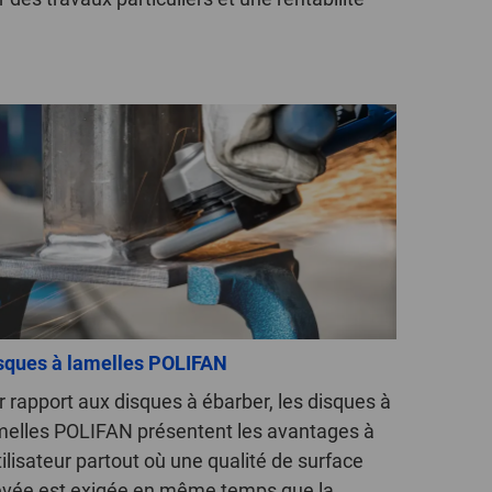
POLAND
SPAIN
SWEDEN
SWITZERLAND
TURKEY
UNITED
KINGDOM
sques à lamelles POLIFAN
ASIA/PACIFIC
AFRICA
r rapport aux disques à ébarber, les disques à
melles POLIFAN présentent les avantages à
AUSTRALIA
SOUTH
AFRICA
utilisateur partout où une qualité de surface
evée est exigée en même temps que la