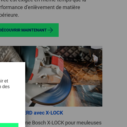
rformance d’enlèvement de matière
GLOBAL
périeure.
INTERNATIONAL
-
DÉCOUVRIR MAINTENANT
ENGLISH
INTERNATIONAL
-
ESPAÑOL
s outils PFERD avec X-LOCK
ec le système Bosch X-LOCK pour meuleuses