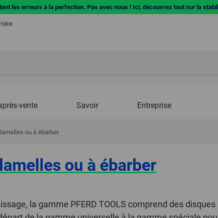
ent les erreurs à la perfection. Pas avec nous ! Ici, découvrez tout sur la stabi
rière
après-vente
Savoir
Entreprise
 lamelles ou à ébarber
 lamelles ou à ébarber
ssissage, la gamme PFERD TOOLS comprend des disques à 
épart de la gamme universelle à la gamme spéciale pour d