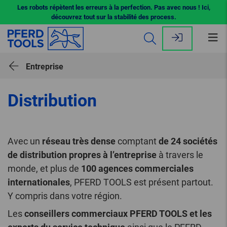
Les robots répètent les erreurs à la perfection. Pas avec nous ! Ici,
découvrez tout sur la stabilité des process.
Ouv
le
me
Entreprise
Distribution
Avec un
réseau très dense
comptant
de 24 sociétés
de distribution propres à l’entreprise
à travers le
monde, et plus de
100 agences commerciales
internationales
, PFERD TOOLS est présent partout.
Y compris dans votre région.
Les
conseillers commerciaux PFERD TOOLS et les