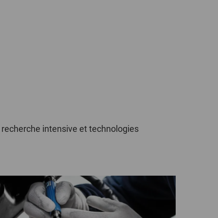
POLAND
SPAIN
SWEDEN
SWITZERLAND
TURKEY
, recherche intensive et technologies
UNITED
KINGDOM
ASIA/PACIFIC
AFRICA
AUSTRALIA
SOUTH
AFRICA