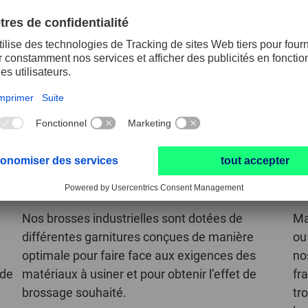
Brosses industrielles
Ma
Nos brosses industrielles sont dotées de
Ma
différentes garnitures conçues de manière
ou
optimale pour faire face aux exigences des
no
 de
matériaux à usiner et pour obtenir l’effet de
fr
brossage souhaité.
tr