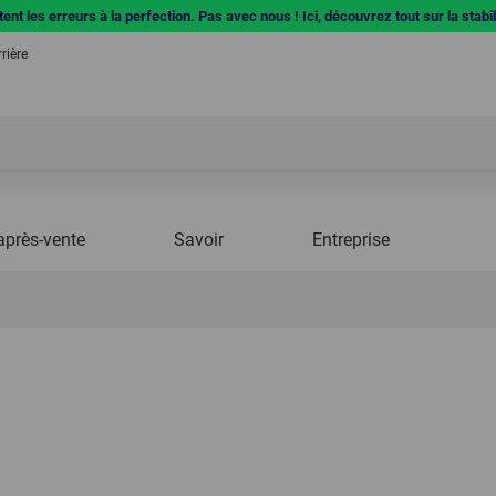
ent les erreurs à la perfection. Pas avec nous ! Ici, découvrez tout sur la stabi
rière
après-vente
Savoir
Entreprise