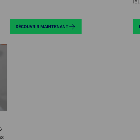
le
DÉCOUVRIR MAINTENANT
s
ns