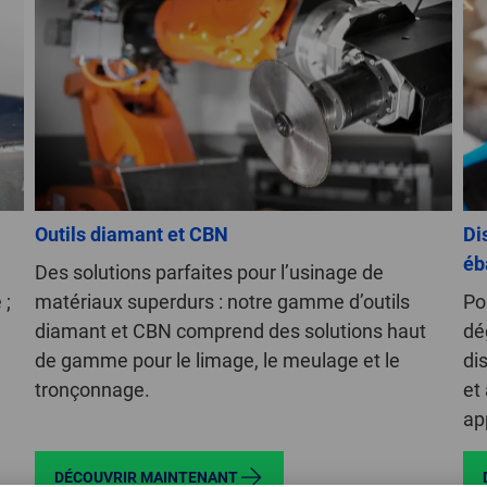
Outils diamant et CBN
Di
éb
Des solutions parfaites pour l’usinage de
 ;
matériaux superdurs : notre gamme d’outils
Po
diamant et CBN comprend des solutions haut
dé
de gamme pour le limage, le meulage et le
di
tronçonnage.
et
ap
DÉCOUVRIR MAINTENANT