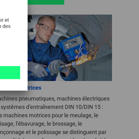
chines motrices
chines pneumatiques, machines électriques
 systèmes d’entraînement DIN 10/DIN 15 :
s machines motrices pour le meulage, le
aisage, l’ébavurage, le brossage, le
onçonnage et le polissage se distinguent par