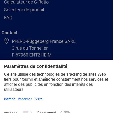
Calculateur de G-Ratio
Sélecteur de produit
FAQ
Contact
PFERD-Rüggeberg France SARL
3 rue du Tonnelier
F-67960 ENTZHEIM
+33 3 88 49 72 50
info@pferd.fr
+33 03 88 38 70 17
Mentions légales