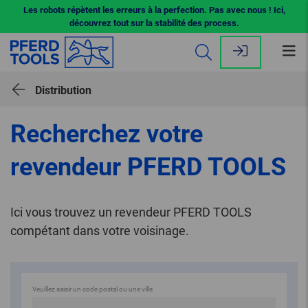
Les robots répètent les erreurs à la perfection. Pas avec nous ! Ici,
découvrez tout sur la stabilité des process.
Ouv
le
me
Distribution
Recherchez votre
revendeur PFERD TOOLS
Ici vous trouvez un revendeur PFERD TOOLS
compétant dans votre voisinage.
Veuillez saisir un code postal ou une ville