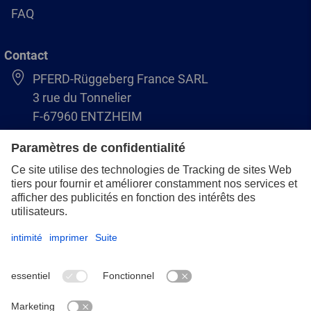
FAQ
Contact
PFERD-Rüggeberg France SARL
3 rue du Tonnelier
F-67960 ENTZHEIM
+33 3 88 49 72 50
info@pferd.fr
+33 03 88 38 70 17
Mentions légales
Protection des données
CGV