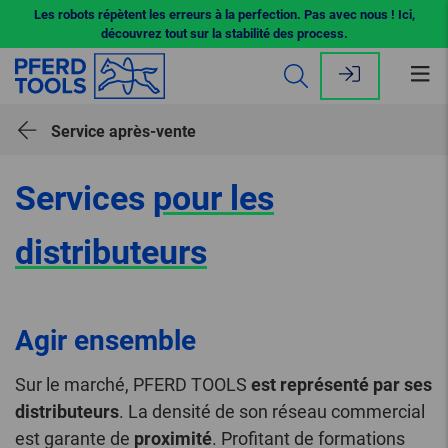
Les robots répètent les erreurs à la perfection. Pas avec nous ! Ici,
découvrez tout sur la stabilité des process.
Ouv
le
me
Service après-vente
Services
pour les
distributeurs
Agir ensemble
Sur le marché, PFERD TOOLS
est représenté par ses
distributeurs
. La densité de son réseau commercial
est garante de
proximité
. Profitant de formations