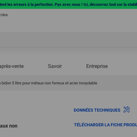
ent les erreurs à la perfection. Pas avec nous ! Ici, découvrez tout sur la stabi
rière
après-vente
Savoir
Entreprise
n bidon 5 litre pour métaux non ferreux et acier inoxydable
DONNÉES TECHNIQUES
TÉLÉCHARGER LA FICHE PRODU
étaux non