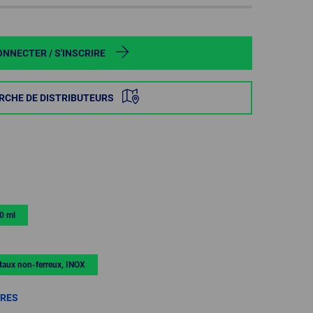
POLAND
SPAIN
ONNECTER / S'INSCRIRE
SWEDEN
RCHE DE DISTRIBUTEURS
SWITZERLAND
TURKEY
UNITED
KINGDOM
0 ml
ASIA/PACIFIC
AFRICA
aux non-ferreux, INOX
AUSTRALIA
SOUTH
AFRICA
TRES