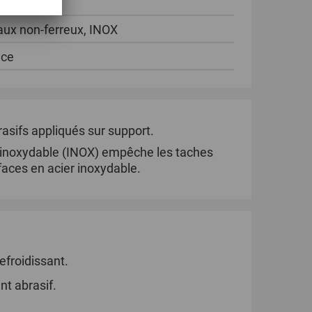
 ml
ux non-ferreux, INOX
èce
brasifs appliqués sur support.
er inoxydable (INOX) empêche les taches
faces en acier inoxydable.
refroidissant.
t abrasif.