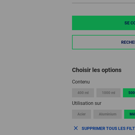
SE C
RECHE
Choisir les options
Contenu
400 ml
1000 ml
500
Utilisation sur
Acier
Aluminium
Mét
SUPPRIMER TOUS LES FIL