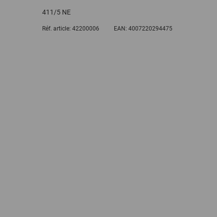
411/5 NE
Réf. article:
42200006
EAN:
4007220294475