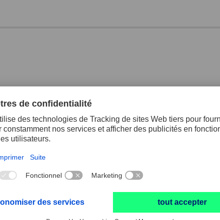
Huile à rectifier 411/5 NE en bidon 5 litre 
inoxydable