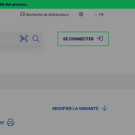
lité des process.
Recherche de distributeurs
FR
EUROPE
AMERICA
SE CONNECTER
AUSTRIA
BRAZIL
BELGIUM
CANADA
FRANCE
MEXICO
GERMANY
USA
MODIFIER LA VARIANTE
ITALY
IT
NETHERLANDS