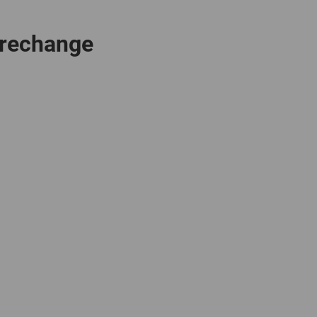
GLOBAL
 rechange
INTERNATIONAL
-
ENGLISH
INTERNATIONAL
-
ESPAÑOL