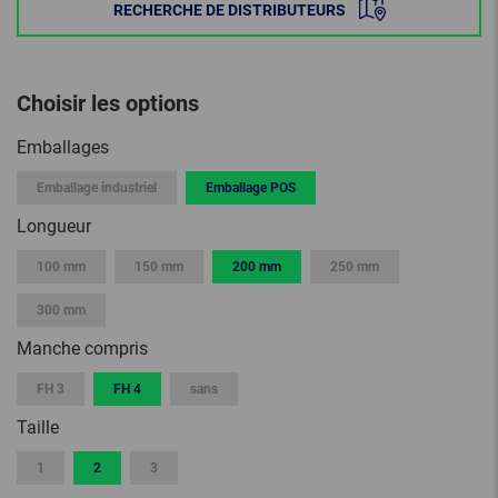
RECHERCHE DE DISTRIBUTEURS
Choisir les options
Emballages
Emballage industriel
Emballage POS
Longueur
100 mm
150 mm
200 mm
250 mm
300 mm
Manche compris
FH 3
FH 4
sans
Taille
1
2
3