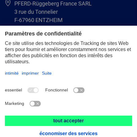
PFERD-Rüggeberg France SARL
3 rue du Tonnelier
F-67960 ENTZHEIM
+33 3 88 49 72 50
info@pferd.fr
+33 03 88 38 70 17
Mentions légales
Protection des données
CGV
© 2026 PFERD-Rüggeberg France SARL