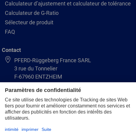
Calculateur d’ajustement et calculateur de tolérance
Calculateur de G-Ratio
Sélecteur de produit
FAQ
Contact
PFERD-Rüggeberg France SARL
3 rue du Tonnelier
F-67960 ENTZHEIM
+33 3 88 49 72 50
info@pferd.fr
+33 03 88 38 70 17