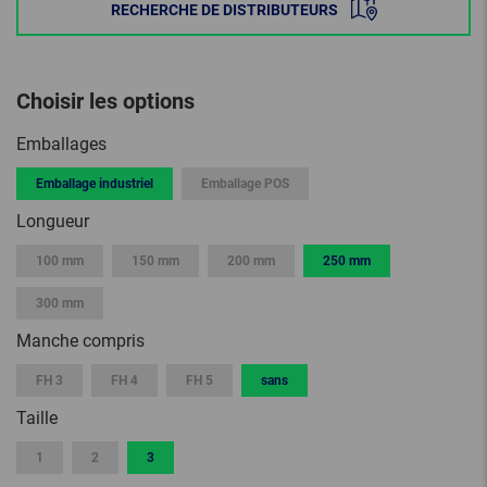
RECHERCHE DE DISTRIBUTEURS
Choisir les options
Emballages
Emballage industriel
Emballage POS
Longueur
100 mm
150 mm
200 mm
250 mm
300 mm
Manche compris
FH 3
FH 4
FH 5
sans
Taille
1
2
3