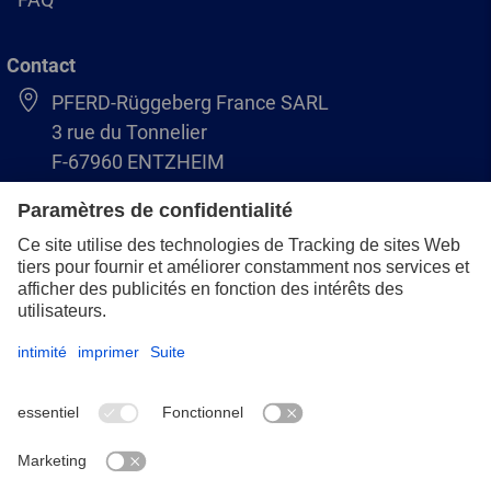
Contact
PFERD-Rüggeberg France SARL
3 rue du Tonnelier
F-67960 ENTZHEIM
+33 3 88 49 72 50
info@pferd.fr
+33 03 88 38 70 17
Mentions légales
Protection des données
CGV