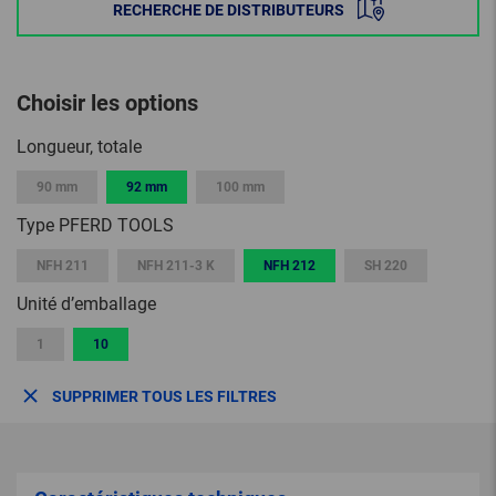
RECHERCHE DE DISTRIBUTEURS
Choisir les options
Longueur, totale
90 mm
92 mm
100 mm
Type PFERD TOOLS
NFH 211
NFH 211-3 K
NFH 212
SH 220
Unité d’emballage
1
10
SUPPRIMER TOUS LES FILTRES