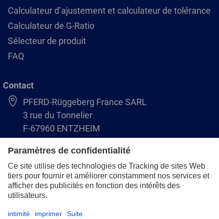
Calculateur d’ajustement et calculateur de tolérance
Calculateur de G-Ratio
Sélecteur de produit
FAQ
Contact
PFERD-Rüggeberg France SARL
3 rue du Tonnelier
F-67960 ENTZHEIM
+33 3 88 49 72 50
info@pferd.fr
+33 03 88 38 70 17