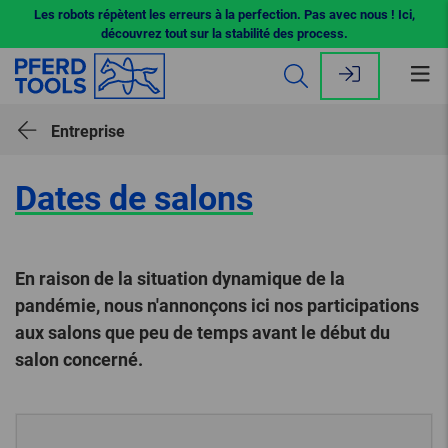
Les robots répètent les erreurs à la perfection. Pas avec nous ! Ici,
découvrez tout sur la stabilité des process.
Ouv
le
me
Entreprise
Dates de salons
En raison de la situation dynamique de la
pandémie, nous n'annonçons ici nos participations
aux salons que peu de temps avant le début du
salon concerné.