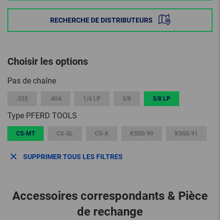
RECHERCHE DE DISTRIBUTEURS
Choisir les options
Pas de chaîne
.325
.404
1/4 LP
3/8
3/8 LP
Type PFERD TOOLS
CS-MT
CS-SL
CS-X
KSSG 90
KSSG 91
SUPPRIMER TOUS LES FILTRES
Accessoires correspondants & Pièce
de rechange