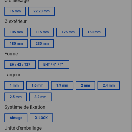
Ø d’alésage
16 mm
22.23 mm
Ø extérieur
105 mm
115 mm
125 mm
150 mm
180 mm
230 mm
Forme
EH / 42 / T27
EHT / 41 / T1
Largeur
1 mm
1.6 mm
1.9 mm
2 mm
2.4 mm
2.5 mm
3.2 mm
Système de fixation
Alésage
X-LOCK
Unité d’emballage