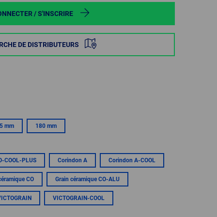
POLAND
ONNECTER / S'INSCRIRE
SPAIN
RCHE DE DISTRIBUTEURS
SWEDEN
SWITZERLAND
TURKEY
5 mm
180 mm
UNITED
KINGDOM
O-COOL-PLUS
Corindon A
Corindon A-COOL
ASIA/PACIFIC
AFRICA
céramique CO
Grain céramique CO-ALU
AUSTRALIA
SOUTH
VICTOGRAIN
VICTOGRAIN-COOL
AFRICA