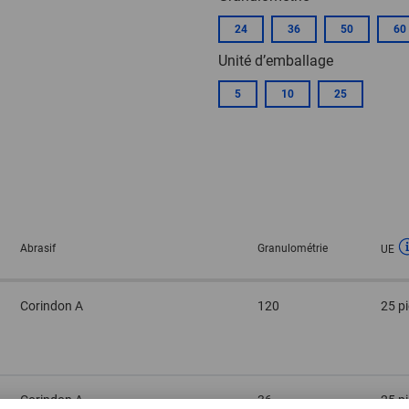
24
36
50
60
Unité d’emballage
5
10
25
Abrasif
Granulométrie
UE
Corindon A
120
25 p
Corindon A
36
25 p