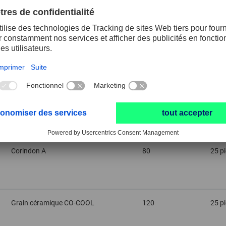
Corindon A
50
25 p
Corindon A
60
25 p
Corindon A
80
25 p
Grain céramique CO-COOL
120
25 p