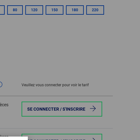
GLOBAL
80
120
150
180
220
INTERNATIONAL
-
ENGLISH
INTERNATIONAL
-
ESPAÑOL
Veuillez vous connecter pour voir le tarif
ièces
SE CONNECTER / S'INSCRIRE
ièces