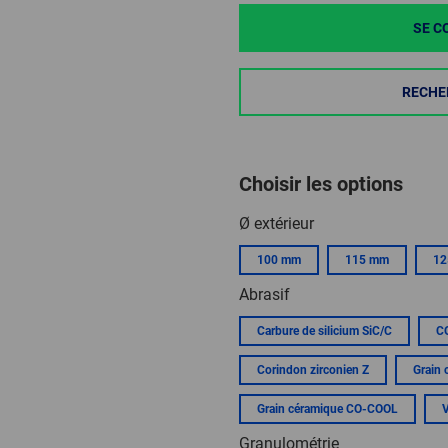
SE C
RECHE
Choisir les options
Ø extérieur
100 mm
115 mm
12
Abrasif
Carbure de silicium SiC/C
C
Corindon zirconien Z
Grain 
Grain céramique CO-COOL
Granulométrie