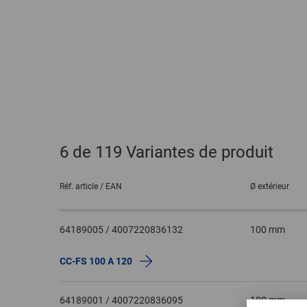
6
de 119 Variantes de produit
Réf. article / EAN
Ø extérieur
64189005 / 4007220836132
100 mm
CC-FS 100 A 120
64189001 / 4007220836095
100 mm