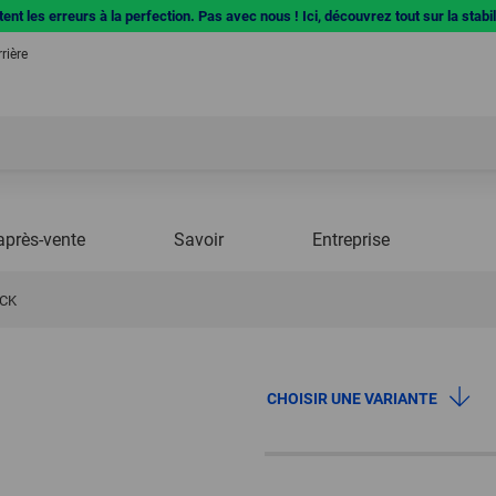
ent les erreurs à la perfection. Pas avec nous ! Ici, découvrez tout sur la stabi
rière
après-vente
Savoir
Entreprise
ICK
CHOISIR UNE VARIANTE