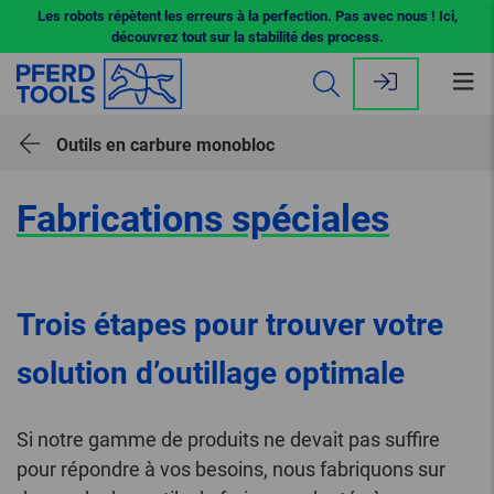
Les robots répètent les erreurs à la perfection. Pas avec nous ! Ici,
découvrez tout sur la stabilité des process.
Ouv
le
me
Outils en carbure monobloc
Fabrications spéciales
Trois étapes pour trouver votre
solution d’outillage optimale
Si notre gamme de produits ne devait pas suffire
pour répondre à vos besoins, nous fabriquons sur