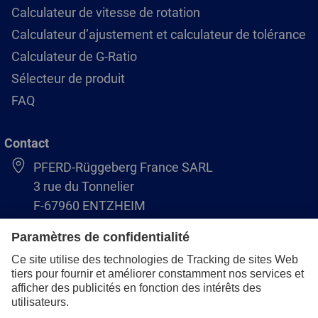
Calculateur de vitesse de rotation
Calculateur d’ajustement et calculateur de tolérance
Calculateur de G-Ratio
Sélecteur de produit
FAQ
Contact
PFERD-Rüggeberg France SARL
3 rue du Tonnelier
F-67960 ENTZHEIM
+33 3 88 49 72 50
info@pferd.fr
+33 03 88 38 70 17