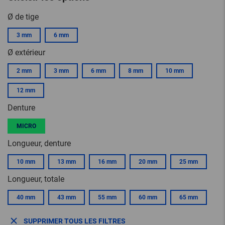
Ø de tige
3 mm
6 mm
Ø extérieur
2 mm
3 mm
6 mm
8 mm
10 mm
12 mm
Denture
MICRO
Longueur, denture
10 mm
13 mm
16 mm
20 mm
25 mm
Longueur, totale
40 mm
43 mm
55 mm
60 mm
65 mm
SUPPRIMER TOUS LES FILTRES