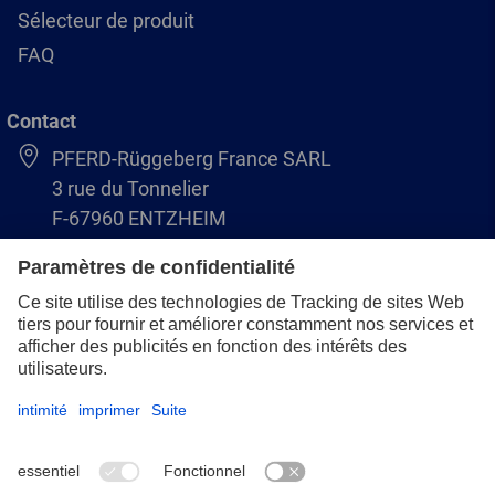
Sélecteur de produit
FAQ
Contact
PFERD-Rüggeberg France SARL
3 rue du Tonnelier
F-67960 ENTZHEIM
+33 3 88 49 72 50
info@pferd.fr
+33 03 88 38 70 17
Mentions légales
Protection des données