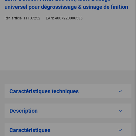
universel pour dégrossissage & usinage de finition
Réf. article:
11107252
EAN:
4007220006535
Caractéristiques techniques
Description
Caractéristiques