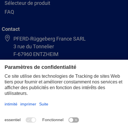
Sélecteur de produit
FAQ
Contact
PFERD-Rüggeberg France SARL
3 rue du Tonnelier
F-67960 ENTZHEIM
+33 3 88 49 72 50
info@pferd.fr
+33 03 88 38 70 17
Mentions légales
Protection des données