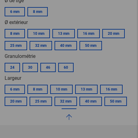
Ø de tige
6 mm
8 mm
Ø extérieur
8 mm
10 mm
13 mm
16 mm
20 mm
25 mm
32 mm
40 mm
50 mm
Granulométrie
24
30
46
60
Largeur
6 mm
8 mm
10 mm
13 mm
16 mm
20 mm
25 mm
32 mm
40 mm
50 mm