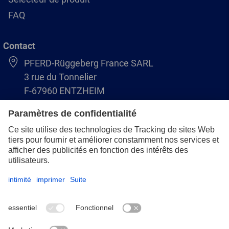
FAQ
Contact
PFERD-Rüggeberg France SARL
3 rue du Tonnelier
F-67960 ENTZHEIM
+33 3 88 49 72 50
info@pferd.fr
+33 03 88 38 70 17
Mentions légales
Protection des données